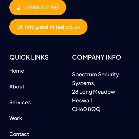
07598 277 861
info@ssslimited.co.uk
QUICK LINKS
COMPANY INFO
Home
Spectrum Security
Systems,
About
28 Long Meadow
Heswall
Services
CH60 8QQ
Work
Contact